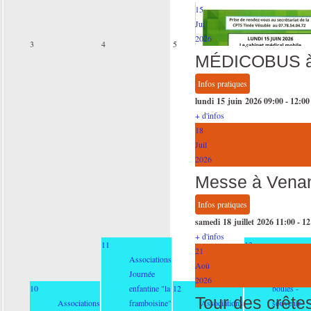
15
Jui
2026
3
4
5
6
MÉDICOBUS à
Infos pratiques
lundi 15 juin 2026
09:00
-
12:00
+ d'infos
18
Juil
2026
Messe à Vena
Infos pratiques
samedi 18 juillet 2026
11:00
-
12
+ d'infos
11
13
21
Associations
Association
Aoû
Journée
Concours d
2026
10
enfantine "la
12
boules -
Tour des crête
Associations
framboisine"
Associations
souvenir