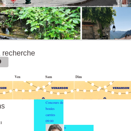
a recherche
Ven
Sam
Dim
1
2
8
Associations
Concours de
ns
boules
carrées
09:00
11
9