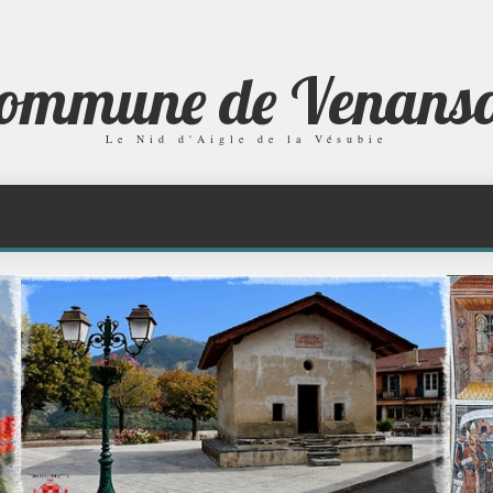
ommune de Venans
Le Nid d'Aigle de la Vésubie