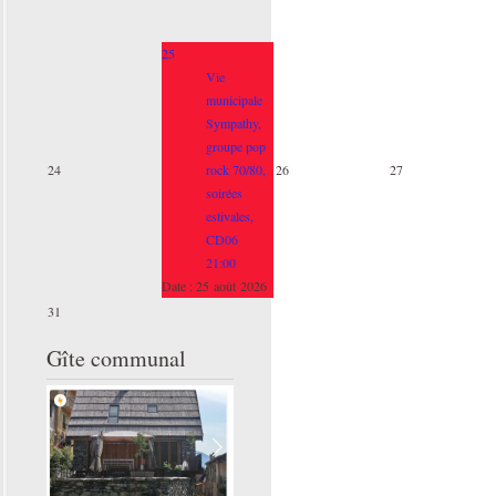
25
Vie
municipale
Sympathy,
groupe pop
24
rock 70/80,
26
27
soirées
estivales,
CD06
21:00
Date :
25 août 2026
31
Gîte communal