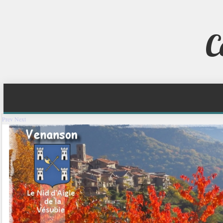
C
Prev
Next