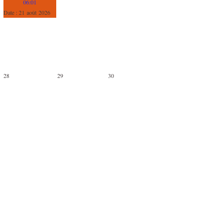
06:01
Date :
21 août 2026
28
29
30