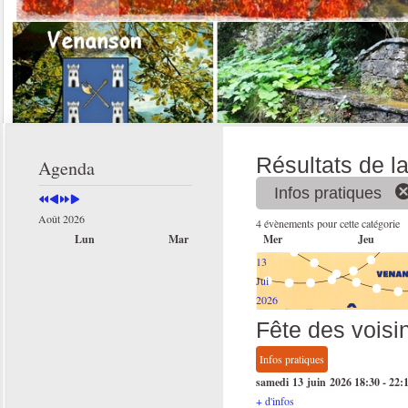
Année
Mois
Année
Mois
précédente
précédent
suivante
suivant
Résultats de l
Agenda
Infos pratiques
Août 2026
4 évènements pour cette catégorie
Lun
Mar
Mer
Jeu
13
Jui
2026
Fête des voisi
Infos pratiques
samedi 13 juin 2026
18:30
-
22:
+ d'infos