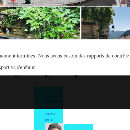
quement terminés. Nous avons besoin des rapports de contrôle d
sport va s'enfouir
Ven
Sam
Dim
1
2
8
Associations
Concours de
boules
carrées
09:00
9