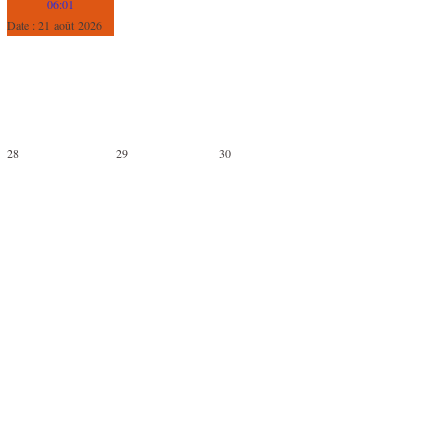
06:01
Date :
21 août 2026
28
29
30