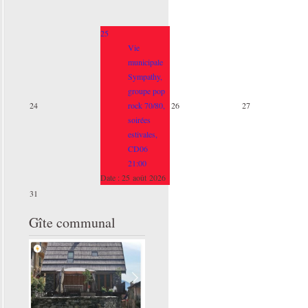
25
Vie
municipale
Sympathy,
groupe pop
24
rock 70/80,
26
27
soirées
estivales,
CD06
21:00
Date :
25 août 2026
31
Gîte communal