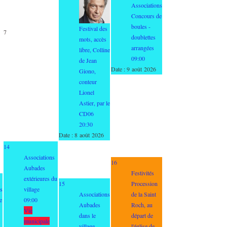
Associations
Concours de
boules -
Festival des
7
doublettes
mots, accès
arrangées
libre, Colline
09:00
de Jean
Date :
9 août 2026
Giono,
conteur
Lionel
Astier, par le
CD06
20:30
Date :
8 août 2026
14
Associations
16
Aubades
Festivités
extérieures du
15
Procession
s
village
Associations
de la Saint
e
09:00
Aubades
Roch, au
Vie
dans le
départ de
municipale
village
l'église de