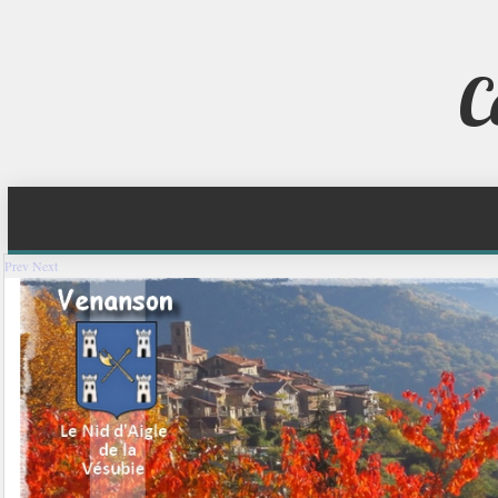
C
Prev
Next