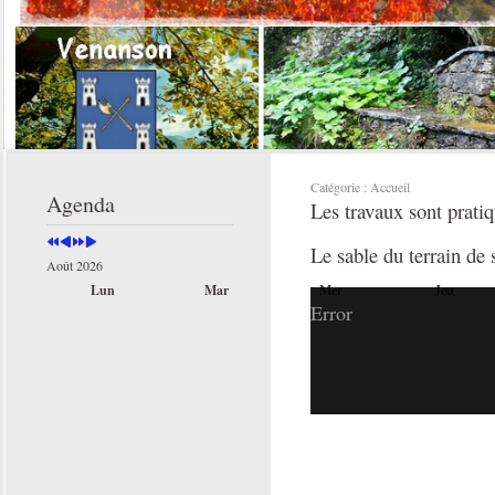
Année
Mois
Année
Mois
précédente
précédent
suivante
suivant
Catégorie :
Accueil
Agenda
Les travaux sont prati
Le sable du terrain de 
Août 2026
Lun
Mar
Mer
Jeu
Error