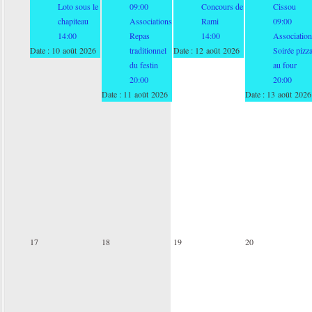
Loto sous le
09:00
Concours de
Cissou
chapiteau
Associations
Rami
09:00
14:00
Repas
14:00
Association
Date :
10 août 2026
traditionnel
Date :
12 août 2026
Soirée pizz
du festin
au four
20:00
20:00
Date :
11 août 2026
Date :
13 août 2026
17
18
19
20