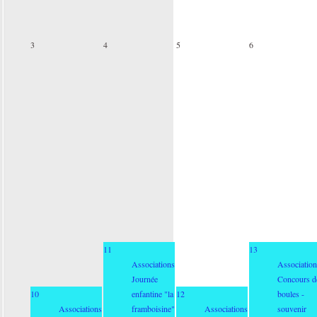
3
4
5
6
11
13
Associations
Association
Journée
Concours d
10
enfantine "la
12
boules -
Associations
framboisine"
Associations
souvenir