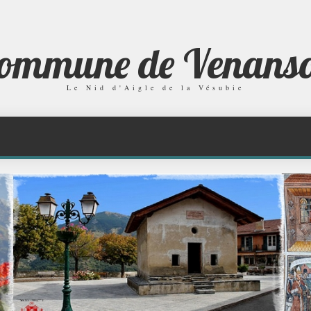
ommune de Venans
Le Nid d'Aigle de la Vésubie