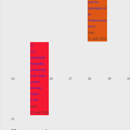
pour les
participants et
les
Venansonnois
06:01
Date :
21 août 2026
25
Vie
municipale
Sympathy,
groupe pop
rock 70/80,
24
26
27
28
29
3
soirées
estivales,
CD06
21:00
Date :
25 août 2026
31