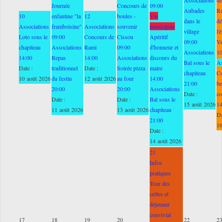
Journée
Concours de
09:00
Aubades
Ro
10
enfantine "la
12
boules -
Vie
dans le
dé
Associations
framboisine"
Associations
souvenir
municipale
village
l'
Loto sous le
09:00
Concours de
Cissou
Apéritif
09:00
V
chapiteau
Associations
Rami
09:00
d'honneur et
Associations
1
14:00
Repas
14:00
Associations
discours du
Bal sous le
As
Date :
traditionnel
Date :
Soirée pizza
maire
chapiteau
C
10 août 2026
du festin
12 août 2026
au four
14:00
21:00
be
20:00
20:00
Associations
Date :
co
Date :
Date :
Bal sous le
15 août 2026
1
11 août 2026
13 août 2026
chapiteau
Da
21:00
16
Date :
14 août 2026
21
Infos
pratiques
Tour des
crêtes et
déjeuner
convivial
17
18
19
20
22
2