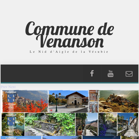
Commune de
Venanson
Le Nid d'Aigle de la Vésubie
Prev
Next