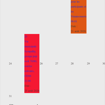
pour les
participants et
les
Venansonnois
06:01
Date :
21 août 2026
25
Vie
municipale
Sympathy,
groupe pop
rock 70/80,
24
26
27
28
29
3
soirées
estivales,
CD06
21:00
Date :
25 août 2026
31