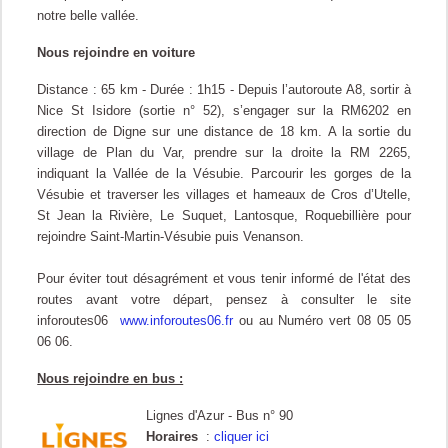
notre belle vallée.
Nous rejoindre en voiture
Distance : 65 km - Durée : 1h15 - Depuis l’autoroute A8,
sortir à
Nice St Isidore (sortie n° 52), s’engager sur la RM6202 en
direction de Digne sur une distance de 18 km. A la sortie du
village de Plan du Var, prendre sur la droite la RM 2265,
indiquant la Vallée de la Vésubie. P
arcourir les gorges de la
Vésubie et traverser les villages et hameaux de Cros d’Utelle,
St Jean la Rivière, Le Suquet, Lantosque, Roquebillière pour
rejoindre Saint-Martin-Vésubie puis Venanson.
Pour éviter tout désagrément et vous tenir informé de l'état des
routes avant votre départ, pensez à consulter le site
inforoutes06
www.inforoutes06.fr
ou au Numéro vert 08 05 05
06 06.
Nous rejoindre en bus :
Lignes d'Azur -
Bus n° 90
Horaires
:
cliquer ici