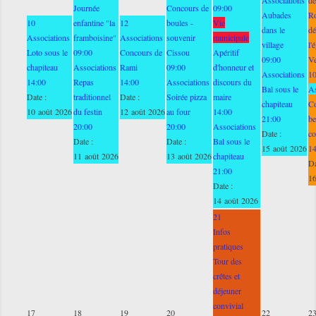
Journée
Concours de
09:00
Aubades
Ro
10
enfantine "la
12
boules -
Vie
dans le
dé
Associations
framboisine"
Associations
souvenir
municipale
village
l'
Loto sous le
09:00
Concours de
Cissou
Apéritif
09:00
V
chapiteau
Associations
Rami
09:00
d'honneur et
Associations
1
14:00
Repas
14:00
Associations
discours du
Bal sous le
As
Date :
traditionnel
Date :
Soirée pizza
maire
chapiteau
C
10 août 2026
du festin
12 août 2026
au four
14:00
21:00
be
20:00
20:00
Associations
Date :
co
Date :
Date :
Bal sous le
15 août 2026
1
11 août 2026
13 août 2026
chapiteau
Da
21:00
16
Date :
14 août 2026
21
Infos
pratiques
Tour des
crêtes et
déjeuner
convivial
17
18
19
20
22
2