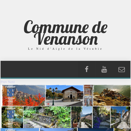
Commune de
Venanson
Le Nid d'Aigle de la Vésubie
Prev
Next