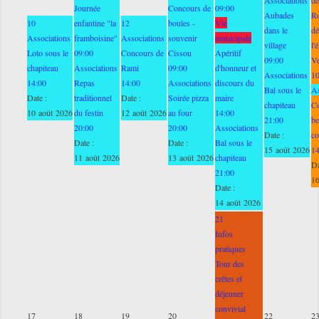
Journée
Concours de
09:00
Aubades
Ro
10
enfantine "la
12
boules -
Vie
dans le
dé
Associations
framboisine"
Associations
souvenir
municipale
village
l'
Loto sous le
09:00
Concours de
Cissou
Apéritif
09:00
V
chapiteau
Associations
Rami
09:00
d'honneur et
Associations
1
14:00
Repas
14:00
Associations
discours du
Bal sous le
As
Date :
traditionnel
Date :
Soirée pizza
maire
chapiteau
C
10 août 2026
du festin
12 août 2026
au four
14:00
21:00
be
20:00
20:00
Associations
Date :
co
Date :
Date :
Bal sous le
15 août 2026
1
11 août 2026
13 août 2026
chapiteau
Da
21:00
16
Date :
14 août 2026
21
Infos
pratiques
Tour des
crêtes et
déjeuner
convivial
17
18
19
20
22
2