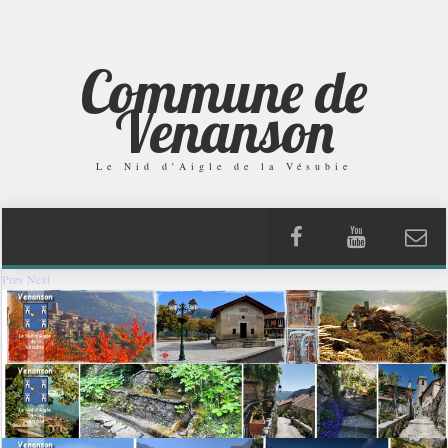
Commune de
Venanson
Le Nid d'Aigle de la Vésubie
Prev
Next