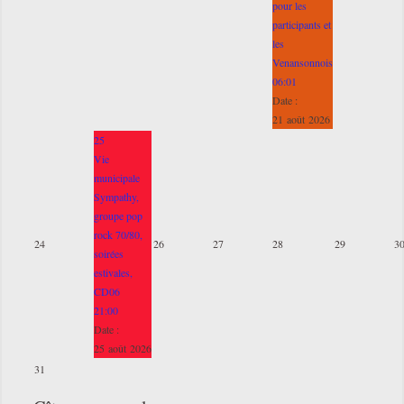
pour les
participants et
les
Venansonnois
06:01
Date :
21 août 2026
25
Vie
municipale
Sympathy,
groupe pop
rock 70/80,
24
26
27
28
29
3
soirées
estivales,
CD06
21:00
Date :
25 août 2026
31