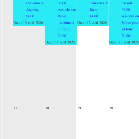
Loto sous le
09:00
Concours de
Cissou
chapiteau
Associations
Rami
09:00
14:00
Repas
14:00
Association
Date :
10 août 2026
traditionnel
Date :
12 août 2026
Soirée pizz
du festin
au four
20:00
20:00
Date :
11 août 2026
Date :
13 août 2026
17
18
19
20