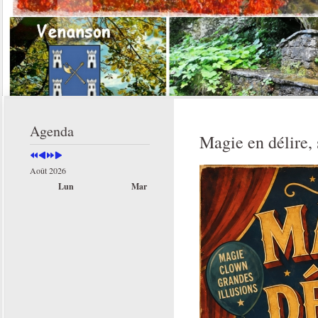
Année
Mois
Année
Mois
précédente
précédent
suivante
suivant
Agenda
Magie en délire, 
Août 2026
Lun
Mar
Mer
Jeu