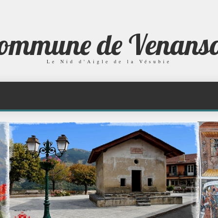
ommune de Venans
Le Nid d'Aigle de la Vésubie