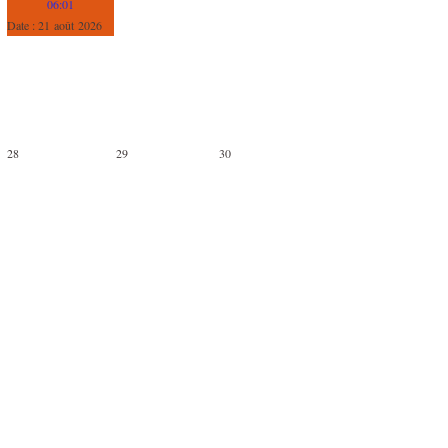
06:01
Date :
21 août 2026
28
29
30