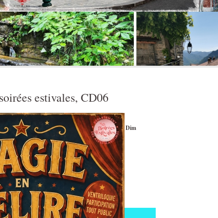
soirées estivales, CD06
Ven
Sam
Dim
1
2
8
Associations
Concours de
boules
carrées
09:00
9