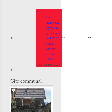
25
Vie
municipale
Sympathy,
groupe pop
24
rock 70/80,
26
27
soirées
estivales,
CD06
21:00
Date :
25 août 2026
31
Gîte communal