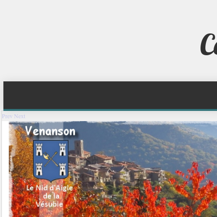
C
Prev
Next