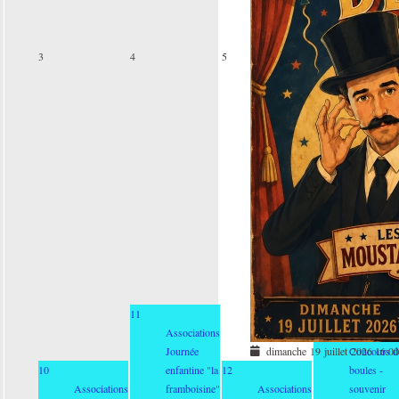
3
4
5
6
11
13
Associations
Association
Journée
Concours d
dimanche 19 juillet 2026
16:0
10
enfantine "la
12
boules -
Associations
framboisine"
Associations
souvenir