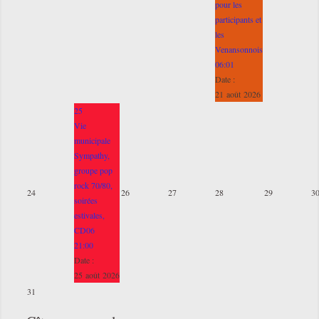
pour les
participants et
les
Venansonnois
06:01
Date :
21 août 2026
25
Vie
municipale
Sympathy,
groupe pop
rock 70/80,
24
26
27
28
29
3
soirées
estivales,
CD06
21:00
Date :
25 août 2026
31