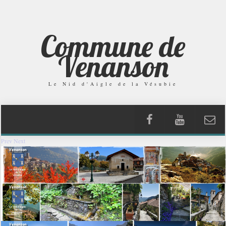
Commune de
Venanson
Le Nid d'Aigle de la Vésubie
Prev
Next