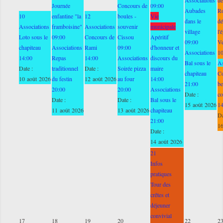
Journée
Concours de
09:00
Aubades
Ro
10
enfantine "la
12
boules -
Vie
dans le
dé
Associations
framboisine"
Associations
souvenir
municipale
village
l'
Loto sous le
09:00
Concours de
Cissou
Apéritif
09:00
V
chapiteau
Associations
Rami
09:00
d'honneur et
Associations
1
14:00
Repas
14:00
Associations
discours du
Bal sous le
As
Date :
traditionnel
Date :
Soirée pizza
maire
chapiteau
C
10 août 2026
du festin
12 août 2026
au four
14:00
21:00
be
20:00
20:00
Associations
Date :
co
Date :
Date :
Bal sous le
15 août 2026
1
11 août 2026
13 août 2026
chapiteau
Da
21:00
16
Date :
14 août 2026
21
Infos
pratiques
Tour des
crêtes et
déjeuner
convivial
17
18
19
20
22
2